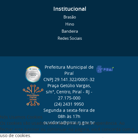
Institucional
Brasão
Hino
Bandeira
Redes Sociais
Prefeitura Municipal de
Piraí
CNPJ 29.141.322/0001-32
Praça Getúlio Vargas,
s/n°, Centro, Piraí - RJ -
27.175-000
(24) 2431 9950
Segunda a sexta-feira de
08h às 17h
Nós Usamos Cookies
ouvidoria@pirai.rj.gov.br
Os cookies são usados para aprimorar a sua experiência. Ao
fechar este banner ou continuar na página, você concorda com o
uso de cookies.