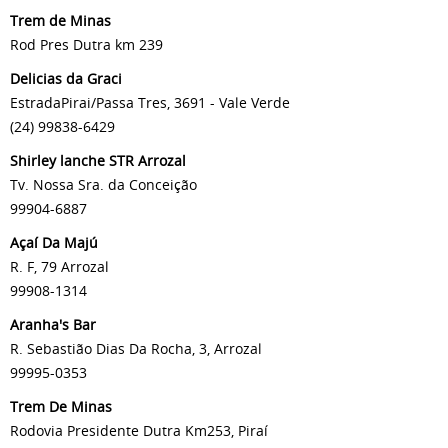
Trem de Minas
Rod Pres Dutra km 239
Delicias da Graci
EstradaPirai/Passa Tres, 3691 - Vale Verde
(24) 99838-6429
Shirley lanche STR Arrozal
Tv. Nossa Sra. da Conceição
99904-6887
Açaí Da Majú
R. F, 79 Arrozal
99908-1314
Aranha's Bar
R. Sebastião Dias Da Rocha, 3, Arrozal
99995-0353
Trem De Minas
Rodovia Presidente Dutra Km253, Piraí