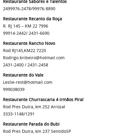
Restaurante Sabores e Talentos
2499976-2478/99976-8890
Restaurante Recanto da Roça
R. RJ 145 – KM 22 7996
99914-2442/ 2431-6690
Restaurante Rancho Novo
Rod.RJ145,KM22 7220
Rodrigo.bribeiro@hotmail.com
2431-2400 / 2431-2458
Restaurante do Vale
Leslie-rest@hotmail.com
999038039
Restaurante Churrascaria 4 irmãos Piraí
Rod Pres Dutra, km 252 Arrozal
3333-1148/1291
Restaurante Parada do Bubi
Rod Pres Dutra, km 237 SentidoSP