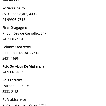
2445-4390
Pc Serralheiro
Av. Guadalajara, 4095
24 99905-7518
Piraí Dragagens
R. Bulhões de Carvalho, 347
24 2431-2961
Polimix Concretos
Rod. Pres. Dutra, 37418
2431-1696
Rcio Serviços De Vigilancia
24 999731031
Reis Ferreira
Estrada Pi-22 - 3°
3333-2185
Rt Multiservice
R. Cap. Manoel Tôrres, 1233