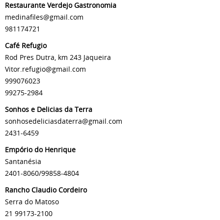
Restaurante Verdejo Gastronomia
medinafiles@gmail.com
981174721
Café Refugio
Rod Pres Dutra, km 243 Jaqueira
Vitor.refugio@gmail.com
999076023
99275-2984
Sonhos e Delicias da Terra
sonhosedeliciasdaterra@gmail.com
2431-6459
Empório do Henrique
Santanésia
2401-8060/99858-4804
Rancho Claudio Cordeiro
Serra do Matoso
21 99173-2100