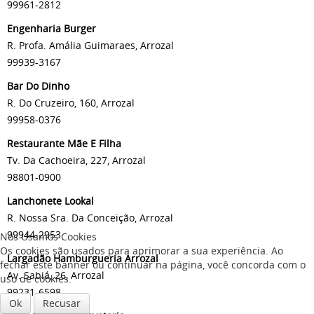
99961-2812
Engenharia Burger
R. Profa. Amália Guimaraes, Arrozal
99939-3167
Bar Do Dinho
R. Do Cruzeiro, 160, Arrozal
99958-0376
Restaurante Mãe E Filha
Tv. Da Cachoeira, 227, Arrozal
98801-0900
Lanchonete Lookal
R. Nossa Sra. Da Conceição, Arrozal
99944-2953
Nós Usamos Cookies
Os cookies são usados para aprimorar a sua experiência. Ao
Largadão Hamburgueria Arrozal
fechar este banner ou continuar na página, você concorda com o
Av. Sabiá, 26, Arrozal
uso de cookies.
99231-6598
Ok
Recusar