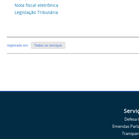
Nota fiscal eletrônica
Legislação Tributária
registrado em:
Todos os serviços
Servi
Defesa C
Emendas Parl
Transpar