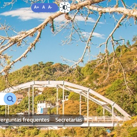
A+
A
A-
ALTO CONTRASTE
MAPA DO SITE
erguntas frequentes
Secretarias