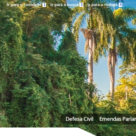
Ir para o conteúdo
1
Ir para a busca
3
Ir para o rodapé
4
Defesa Civil
Emendas Parla