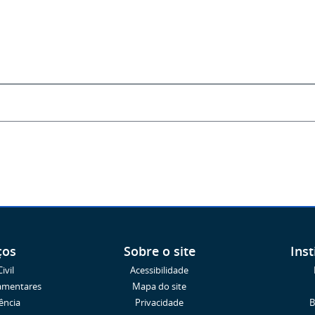
ços
Sobre o site
Inst
ivil
Acessibilidade
amentares
Mapa do site
ência
Privacidade
B