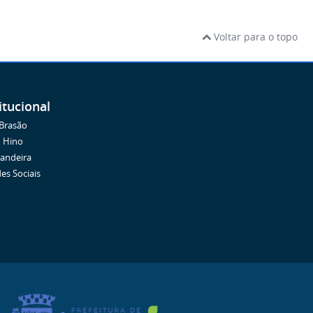
Voltar para o topo
itucional
Brasão
Hino
andeira
es Sociais