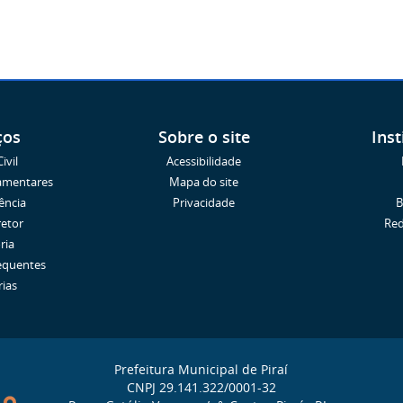
ços
Sobre o site
Inst
ivil
Acessibilidade
amentares
Mapa do site
ência
Privacidade
B
retor
Red
ria
equentes
rias
Prefeitura Municipal de Piraí
CNPJ 29.141.322/0001-32