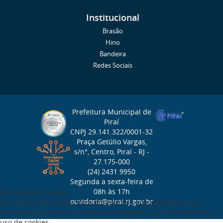
Institucional
Brasão
Hino
Bandeira
Redes Sociais
Prefeitura Municipal de
Piraí
CNPJ 29.141.322/0001-32
Praça Getúlio Vargas,
s/n°, Centro, Piraí - RJ -
27.175-000
(24) 2431 9950
Segunda a sexta-feira de
08h às 17h
Nós Usamos Cookies
ouvidoria@pirai.rj.gov.br
Os cookies são usados para aprimorar a sua experiência. Ao
fechar este banner ou continuar na página, você concorda com o
uso de cookies.