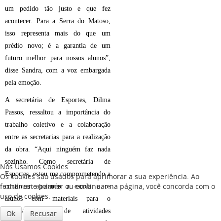
um pedido tão justo e que fez
acontecer. Para a Serra do Matoso,
isso representa mais do que um
prédio novo; é a garantia de um
futuro melhor para nossos alunos”,
disse Sandra, com a voz embargada
pela emoção.
A secretária de Esportes, Dilma
Passos, ressaltou a importância do
trabalho coletivo e a colaboração
entre as secretarias para a realização
da obra. “Aqui ninguém faz nada
sozinho. Como secretária de
Nós Usamos Cookies
Esportes, estou me comprometendo a
Os cookies são usados para aprimorar a sua experiência. Ao
fechar este banner ou continuar na página, você concorda com o
continuar apoiando a escola e os
uso de cookies.
alunos com materiais para o
desenvolvimento de atividades
Ok
Recusar