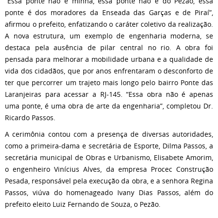
“Essa ponte não é minha, essa ponte não é do Pezão, essa
ponte é dos moradores da Enseada das Garças e de Piraí”,
afirmou o prefeito, enfatizando o caráter coletivo da realização.
A nova estrutura, um exemplo de engenharia moderna, se
destaca pela ausência de pilar central no rio. A obra foi
pensada para melhorar a mobilidade urbana e a qualidade de
vida dos cidadãos, que por anos enfrentaram o desconforto de
ter que percorrer um trajeto mais longo pelo bairro Ponte das
Laranjeiras para acessar a RJ-145. “Essa obra não é apenas
uma ponte, é uma obra de arte da engenharia”, completou Dr.
Ricardo Passos.
A cerimônia contou com a presença de diversas autoridades,
como a primeira-dama e secretária de Esporte, Dilma Passos, a
secretária municipal de Obras e Urbanismo, Elisabete Amorim,
o engenheiro Vinícius Alves, da empresa Procec Construção
Pesada, responsável pela execução da obra, e a senhora Regina
Passos, viúva do homenageado Ivany Dias Passos, além do
prefeito eleito Luiz Fernando de Souza, o Pezão.